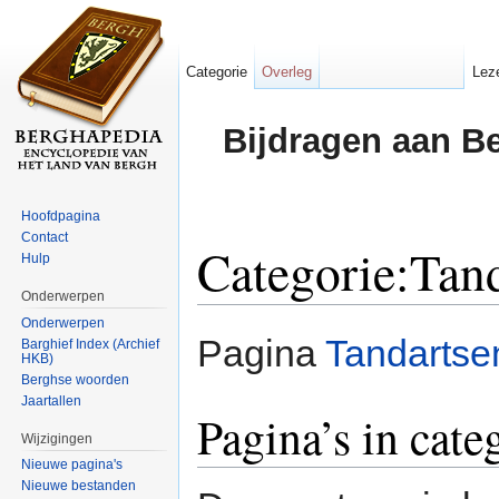
Categorie
Overleg
Lez
Bijdragen aan B
Hoofdpagina
Contact
Categorie:Tan
Hulp
Onderwerpen
Ga naar:
navigatie
,
zoeken
Onderwerpen
Pagina
Tandartse
Barghief Index (Archief
HKB)
Berghse woorden
Jaartallen
Pagina’s in cate
Wijzigingen
Nieuwe pagina's
Nieuwe bestanden