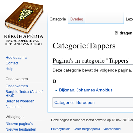
Categorie
Overleg
Lez
Bijdragen
Categorie:Tappers
Ga naar:
navigatie
,
zoeken
Hoofdpagina
Pagina’s in categorie "Tappers"
Contact
Hulp
Deze categorie bevat de volgende pagina.
Onderwerpen
D
Onderwerpen
Dijkman, Johannes Arnoldus
Barghief Index (Archief
HKB)
Berghse woorden
Categorie
:
Beroepen
Jaartallen
Wijzigingen
Deze pagina is voor het laatst bewerkt op 18 nov 2016 o
Nieuwe pagina's
Privacybeleid
Over Berghapedia
Voorbehoud
Nieuwe bestanden