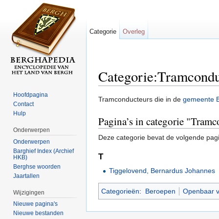
Categorie
Overleg
Categorie:Tramcondu
Ga naar:
navigatie
,
zoeken
Hoofdpagina
Tramconducteurs die in de
gemeente 
Contact
Hulp
Pagina’s in categorie "Tram
Onderwerpen
Deze categorie bevat de volgende pag
Onderwerpen
Barghief Index (Archief
T
HKB)
Berghse woorden
Tiggelovend, Bernardus Johannes
Jaartallen
Categorieën
:
Beroepen
Openbaar v
Wijzigingen
Nieuwe pagina's
Nieuwe bestanden