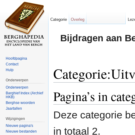
Categorie
Overleg
Lez
Bijdragen aan B
Hoofdpagina
Contact
Categorie:Uitv
Hulp
Onderwerpen
Ga naar:
navigatie
,
zoeken
Onderwerpen
Pagina’s in cate
Barghief Index (Archief
HKB)
Berghse woorden
Jaartallen
Deze categorie be
Wijzigingen
Nieuwe pagina's
in totaal 2.
Nieuwe bestanden