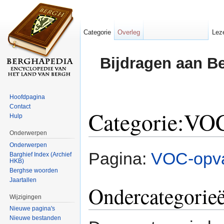
Categorie
Overleg
Lez
Bijdragen aan B
Hoofdpagina
Contact
Categorie:VO
Hulp
Onderwerpen
Ga naar:
navigatie
,
zoeken
Onderwerpen
Pagina:
VOC-opv
Barghief Index (Archief
HKB)
Berghse woorden
Jaartallen
Ondercategorie
Wijzigingen
Nieuwe pagina's
Nieuwe bestanden