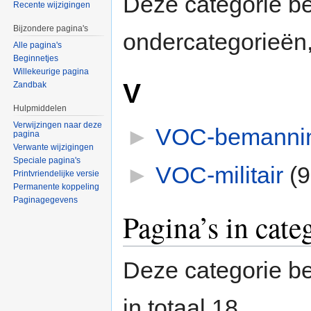
Deze categorie b
Recente wijzigingen
Bijzondere pagina's
ondercategorieën,
Alle pagina's
Beginnetjes
Willekeurige pagina
V
Zandbak
Hulpmiddelen
Verwijzingen naar deze
►
VOC-bemanni
pagina
Verwante wijzigingen
Speciale pagina's
►
VOC-militair
‎
(9
Printvriendelijke versie
Permanente koppeling
Paginagegevens
Pagina’s in cat
Deze categorie be
in totaal 18.