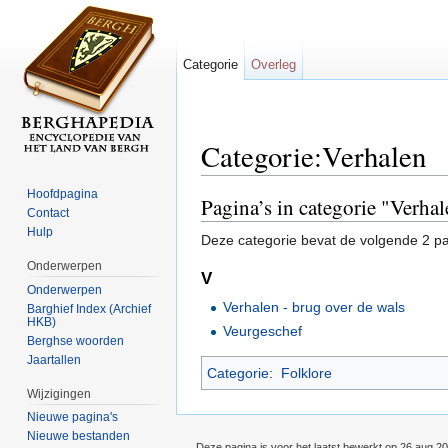
Categorie
Overleg
Categorie:Verhalen
Ga naar:
navigatie
,
zoeken
Hoofdpagina
Pagina’s in categorie "Verha
Contact
Hulp
Deze categorie bevat de volgende 2 pag
Onderwerpen
V
Onderwerpen
Verhalen - brug over de wals
Barghief Index (Archief
HKB)
Veurgeschef
Berghse woorden
Jaartallen
Categorie
:
Folklore
Wijzigingen
Nieuwe pagina's
Nieuwe bestanden
Deze pagina is voor het laatst bewerkt op 26 aug 2