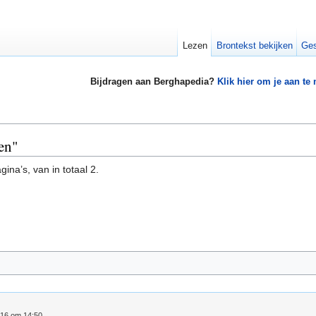
Lezen
Brontekst bekijken
Ges
Bijdragen aan Berghapedia?
Klik hier om je aan te
len"
ina’s, van in totaal 2.
016 om 14:50.