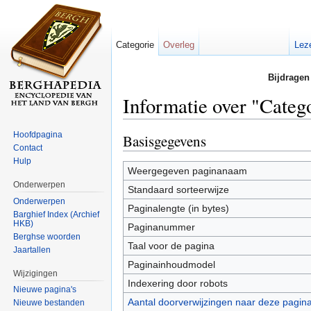
Categorie
Overleg
Lez
Bijdragen
Informatie over "Cate
Ga naar:
navigatie
,
zoeken
Hoofdpagina
Basisgegevens
Contact
Hulp
Weergegeven paginanaam
Onderwerpen
Standaard sorteerwijze
Onderwerpen
Paginalengte (in bytes)
Barghief Index (Archief
HKB)
Paginanummer
Berghse woorden
Taal voor de pagina
Jaartallen
Paginainhoudmodel
Wijzigingen
Indexering door robots
Nieuwe pagina's
Aantal doorverwijzingen naar deze pagin
Nieuwe bestanden