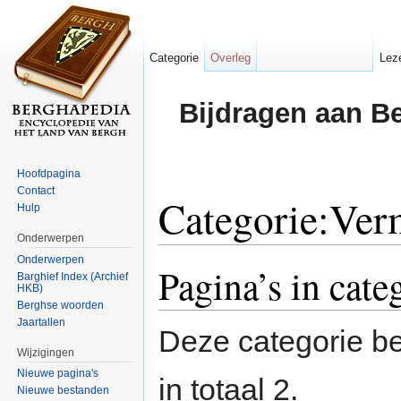
Categorie
Overleg
Lez
Bijdragen aan B
Hoofdpagina
Contact
Categorie:Ver
Hulp
Onderwerpen
Ga naar:
navigatie
,
zoeken
Onderwerpen
Pagina’s in cat
Barghief Index (Archief
HKB)
Berghse woorden
Jaartallen
Deze categorie be
Wijzigingen
Nieuwe pagina's
in totaal 2.
Nieuwe bestanden