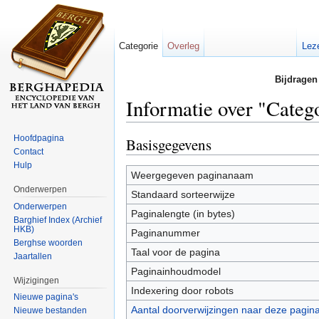
Categorie
Overleg
Lez
Bijdragen
Informatie over "Categ
Ga naar:
navigatie
,
zoeken
Hoofdpagina
Basisgegevens
Contact
Hulp
Weergegeven paginanaam
Onderwerpen
Standaard sorteerwijze
Onderwerpen
Paginalengte (in bytes)
Barghief Index (Archief
HKB)
Paginanummer
Berghse woorden
Taal voor de pagina
Jaartallen
Paginainhoudmodel
Wijzigingen
Indexering door robots
Nieuwe pagina's
Aantal doorverwijzingen naar deze pagin
Nieuwe bestanden