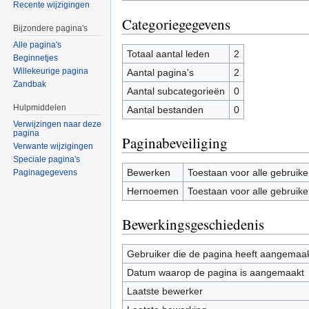
Recente wijzigingen
Categoriegegevens
Bijzondere pagina's
Alle pagina's
Totaal aantal leden
2
Beginnetjes
Willekeurige pagina
Aantal pagina's
2
Zandbak
Aantal subcategorieën
0
Hulpmiddelen
Aantal bestanden
0
Verwijzingen naar deze
pagina
Paginabeveiliging
Verwante wijzigingen
Speciale pagina's
Bewerken
Toestaan voor alle gebruike
Paginagegevens
Hernoemen
Toestaan voor alle gebruike
Bewerkingsgeschiedenis
Gebruiker die de pagina heeft aangemaa
Datum waarop de pagina is aangemaakt
Laatste bewerker