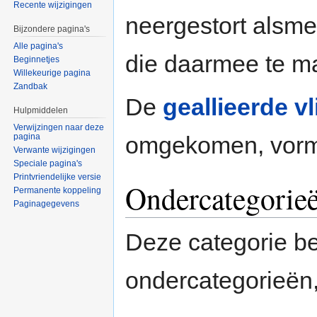
Recente wijzigingen
neergestort alsm
Bijzondere pagina's
Alle pagina's
die daarmee te m
Beginnetjes
Willekeurige pagina
Zandbak
De
geallieerde v
Hulpmiddelen
Verwijzingen naar deze
pagina
omgekomen, vorme
Verwante wijzigingen
Speciale pagina's
Printvriendelijke versie
Ondercategorie
Permanente koppeling
Paginagegevens
Deze categorie b
ondercategorieën,