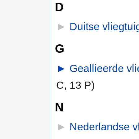
D
►
Duitse vliegtu
G
►
Geallieerde vl
C, 13 P)
N
►
Nederlandse vl