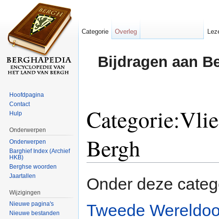
Categorie
Overleg
Lez
Bijdragen aan B
Hoofdpagina
Contact
Categorie:Vlie
Hulp
Onderwerpen
Bergh
Onderwerpen
Barghief Index (Archief
HKB)
Ga naar:
navigatie
,
zoeken
Berghse woorden
Jaartallen
Onder deze categ
Wijzigingen
Nieuwe pagina's
Tweede Wereldoo
Nieuwe bestanden