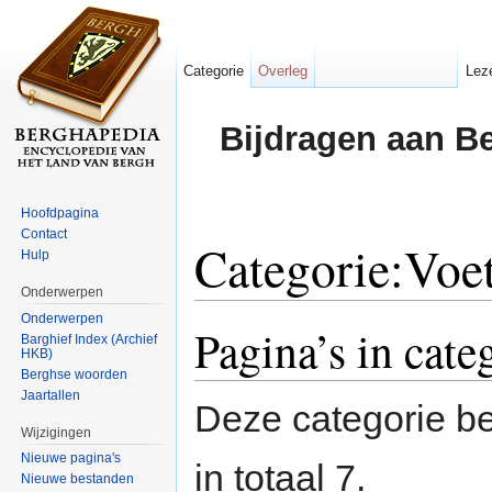
Categorie
Overleg
Lez
Bijdragen aan B
Hoofdpagina
Contact
Categorie:Voet
Hulp
Onderwerpen
Ga naar:
navigatie
,
zoeken
Onderwerpen
Pagina’s in cate
Barghief Index (Archief
HKB)
Berghse woorden
Jaartallen
Deze categorie be
Wijzigingen
Nieuwe pagina's
in totaal 7.
Nieuwe bestanden