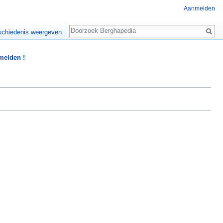
Aanmelden
Zoeken
chiedenis weergeven
 melden !