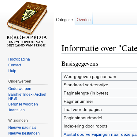
Categorie
Overleg
Informatie over "Cate
Ga naar:
navigatie
,
zoeken
Hoofdpagina
Basisgegevens
Contact
Hulp
Weergegeven paginanaam
Onderwerpen
Standaard sorteerwijze
Onderwerpen
Paginalengte (in bytes)
Barghief Index (Archief
HKB)
Paginanummer
Berghse woorden
Taal voor de pagina
Jaartallen
Paginainhoudmodel
Wijzigingen
Indexering door robots
Nieuwe pagina's
Nieuwe bestanden
Aantal doorverwijzingen naar deze pa