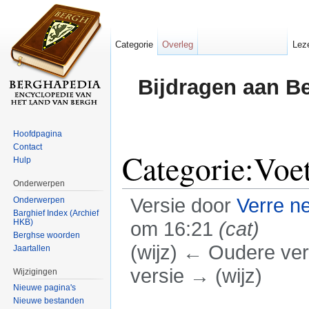
Categorie
Overleg
Lez
Bijdragen aan B
Hoofdpagina
Contact
Categorie:Voet
Hulp
Onderwerpen
Versie door
Verre n
Onderwerpen
Barghief Index (Archief
HKB)
om 16:21
(cat)
Berghse woorden
(wijz) ← Oudere vers
Jaartallen
versie → (wijz)
Wijzigingen
Nieuwe pagina's
Ga naar:
navigatie
,
zoeken
Nieuwe bestanden