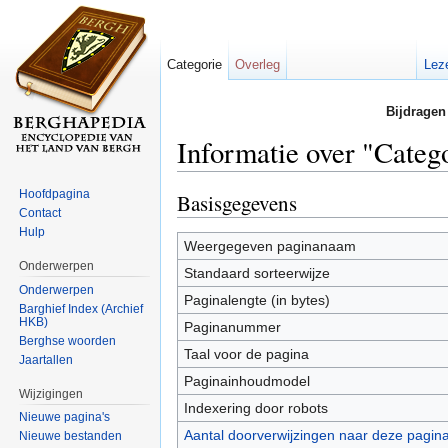
Categorie
Overleg
Lez
Bijdragen
Informatie over "Cate
Ga naar:
navigatie
,
zoeken
Hoofdpagina
Basisgegevens
Contact
Hulp
Weergegeven paginanaam
Onderwerpen
Standaard sorteerwijze
Onderwerpen
Paginalengte (in bytes)
Barghief Index (Archief
HKB)
Paginanummer
Berghse woorden
Taal voor de pagina
Jaartallen
Paginainhoudmodel
Wijzigingen
Indexering door robots
Nieuwe pagina's
Aantal doorverwijzingen naar deze pagin
Nieuwe bestanden