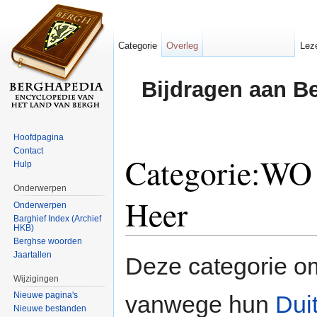
Categorie
Overleg
Lez
Bijdragen aan B
Hoofdpagina
Contact
Categorie:WO 
Hulp
Onderwerpen
Heer
Onderwerpen
Barghief Index (Archief
HKB)
Ga naar:
navigatie
,
zoeken
Berghse woorden
Jaartallen
Deze categorie o
Wijzigingen
Nieuwe pagina's
vanwege hun
Dui
Nieuwe bestanden