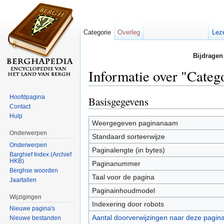
Categorie
Overleg
Lez
Bijdragen
Informatie over "Cate
Ga naar:
navigatie
,
zoeken
Hoofdpagina
Basisgegevens
Contact
Hulp
Weergegeven paginanaam
Onderwerpen
Standaard sorteerwijze
Onderwerpen
Paginalengte (in bytes)
Barghief Index (Archief
HKB)
Paginanummer
Berghse woorden
Taal voor de pagina
Jaartallen
Paginainhoudmodel
Wijzigingen
Indexering door robots
Nieuwe pagina's
Aantal doorverwijzingen naar deze pagin
Nieuwe bestanden