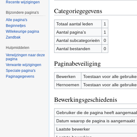
Recente wijzigingen
Categoriegegevens
Bijzondere pagina's
Alle pagina's
Totaal aantal leden
1
Beginnetjes
Willekeurige pagina
Aantal pagina's
1
Zandbak
Aantal subcategorieën
0
Hulpmiddelen
Aantal bestanden
0
Verwijzingen naar deze
pagina
Paginabeveiliging
Verwante wijzigingen
Speciale pagina's
Bewerken
Toestaan voor alle gebruike
Paginagegevens
Hernoemen
Toestaan voor alle gebruike
Bewerkingsgeschiedenis
Gebruiker die de pagina heeft aangemaa
Datum waarop de pagina is aangemaakt
Laatste bewerker