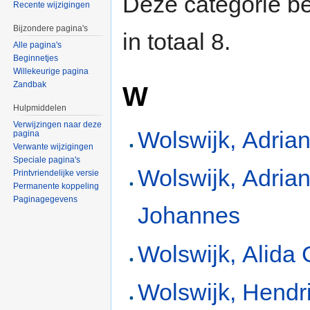
Deze categorie be
Recente wijzigingen
Bijzondere pagina's
in totaal 8.
Alle pagina's
Beginnetjes
Willekeurige pagina
Zandbak
W
Hulpmiddelen
Verwijzingen naar deze
Wolswijk, Adria
pagina
Verwante wijzigingen
Speciale pagina's
Wolswijk, Adria
Printvriendelijke versie
Permanente koppeling
Paginagegevens
Johannes
Wolswijk, Alida
Wolswijk, Hendr