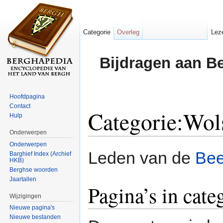
Categorie
Overleg
Lez
Bijdragen aan B
Hoofdpagina
Contact
Categorie:Wol
Hulp
Onderwerpen
Ga naar:
navigatie
,
zoeken
Onderwerpen
Leden van de
Be
Barghief Index (Archief
HKB)
Berghse woorden
Jaartallen
Pagina’s in cat
Wijzigingen
Nieuwe pagina's
Nieuwe bestanden