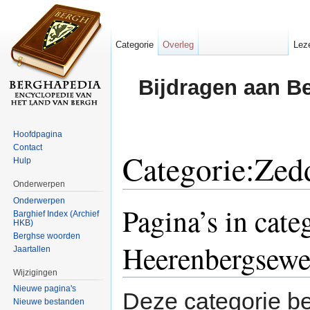
Categorie
Overleg
Lez
Bijdragen aan B
Hoofdpagina
Contact
Categorie:Zed
Hulp
Onderwerpen
Ga naar:
navigatie
,
zoeken
Onderwerpen
Pagina’s in cate
Barghief Index (Archief
HKB)
Berghse woorden
Heerenbergsew
Jaartallen
Wijzigingen
Nieuwe pagina's
Deze categorie be
Nieuwe bestanden