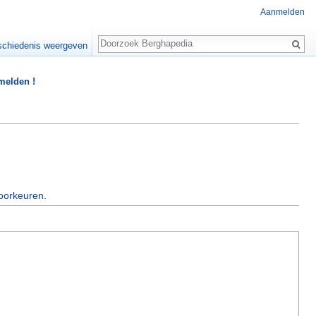
Aanmelden
Zoeken
chiedenis weergeven
 melden !
oorkeuren
.