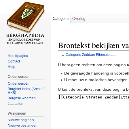
Categorie
Overleg
Brontekst bekijken v
←
Categorie:Zeddam Ettemastraat
Hoofdpagina
Ga naar:
navigatie
,
zoeken
Contact
U hebt geen rechten om deze pagina t
Hulp
De gevraagde handeling is voorbe
Onderwerpen
U moet uw e-mailadres bevestigen 
Onderwerpen
Barghief Index (Archief
U kunt de brontekst van deze pagina b
HKB)
Berghse woorden
Jaartallen
Wijzigingen
Nieuwe pagina's
Nieuwe bestanden