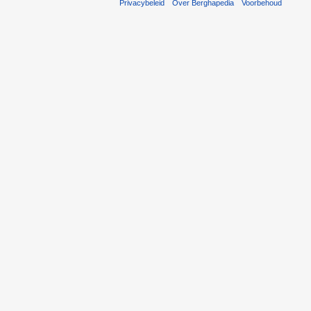
Privacybeleid
Over Berghapedia
Voorbehoud