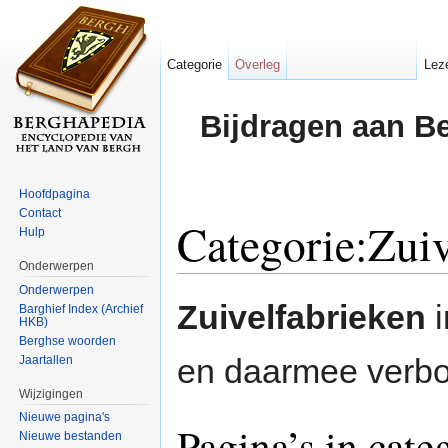
Categorie
Overleg
Lez
Bijdragen aan B
Hoofdpagina
Contact
Categorie:Zuiv
Hulp
Onderwerpen
Ga naar:
navigatie
,
zoeken
Onderwerpen
Zuivelfabrieken
i
Barghief Index (Archief
HKB)
Berghse woorden
en daarmee verb
Jaartallen
Wijzigingen
Nieuwe pagina's
Pagina’s in cate
Nieuwe bestanden