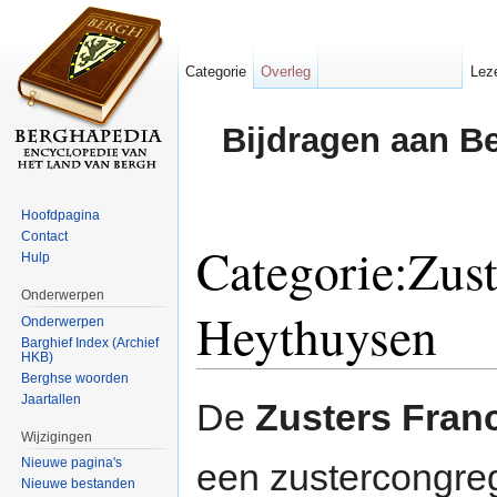
Categorie
Overleg
Lez
Bijdragen aan B
Hoofdpagina
Contact
Categorie:Zust
Hulp
Onderwerpen
Heythuysen
Onderwerpen
Barghief Index (Archief
HKB)
Ga naar:
navigatie
,
zoeken
Berghse woorden
Jaartallen
De
Zusters Fran
Wijzigingen
Nieuwe pagina's
een zustercongre
Nieuwe bestanden