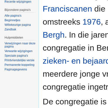
Recente wijzigingen
Franciscanen
die 
Bijzondere pagina's
Alle pagina's
omstreeks
1976
, 
Beginnetjes
Willekeurige pagina
Zandbak
Bergh
. In die jar
Hulpmiddelen
Verwijzingen naar deze
congregatie in Be
pagina
Verwante wijzigingen
Speciale pagina's
zieken- en bejaa
Printvriendelijke versie
Permanente koppeling
Paginagegevens
meerdere jonge vr
congregatie inget
De congregatie is