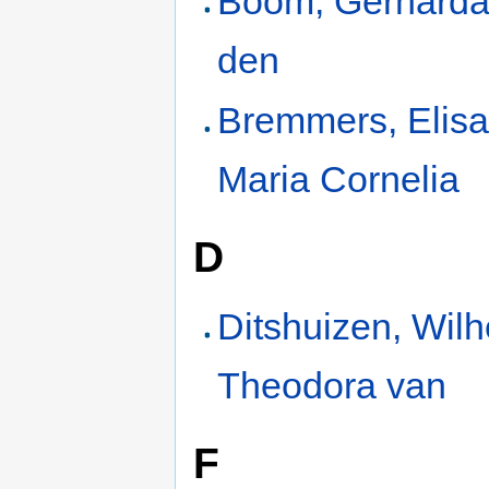
Boom, Gerharda
den
Bremmers, Elis
Maria Cornelia
D
Ditshuizen, Wil
Theodora van
F