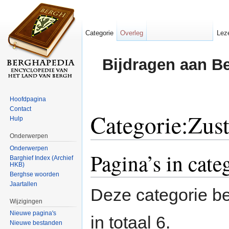
Categorie
Overleg
Lez
Bijdragen aan B
Hoofdpagina
Contact
Categorie:Zus
Hulp
Onderwerpen
Ga naar:
navigatie
,
zoeken
Onderwerpen
Pagina’s in cate
Barghief Index (Archief
HKB)
Berghse woorden
Jaartallen
Deze categorie be
Wijzigingen
Nieuwe pagina's
in totaal 6.
Nieuwe bestanden