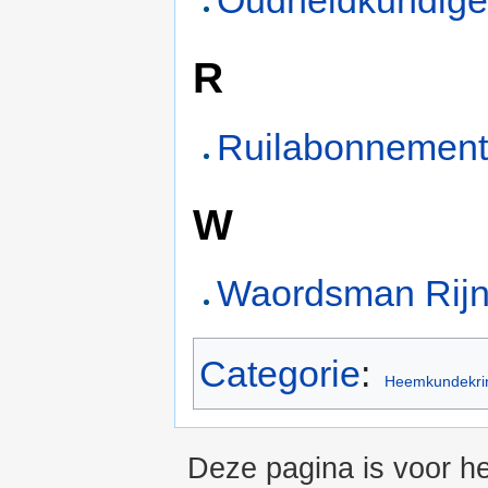
R
Ruilabonnemen
W
Waordsman Rij
Categorie
:
Heemkundekri
Deze pagina is voor h