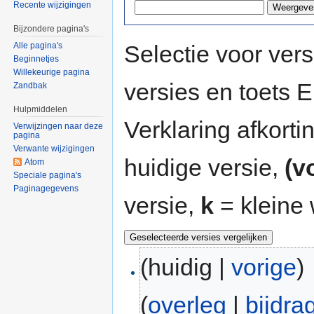
Recente wijzigingen
Bijzondere pagina's
Selectie voor vers
Alle pagina's
Beginnetjes
Willekeurige pagina
versies en toets
Zandbak
Hulpmiddelen
Verklaring afkort
Verwijzingen naar deze
pagina
Verwante wijzigingen
huidige versie,
(v
Atom
Speciale pagina's
Paginagegevens
versie,
k
= kleine 
(huidig |
vorige
)
(
overleg
|
bijdra