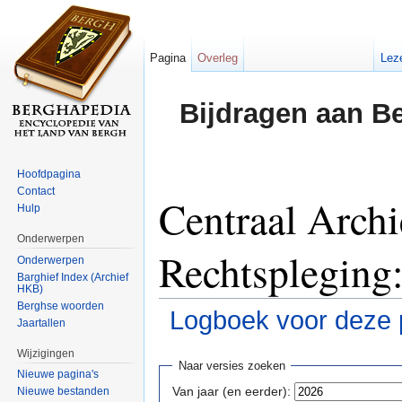
Pagina
Overleg
Lez
Bijdragen aan B
Hoofdpagina
Contact
Centraal Archi
Hulp
Onderwerpen
Rechtspleging:
Onderwerpen
Barghief Index (Archief
HKB)
Berghse woorden
Logboek voor deze 
Jaartallen
Ga naar:
navigatie
,
zoeken
Wijzigingen
Naar versies zoeken
Nieuwe pagina's
Van jaar (en eerder):
Nieuwe bestanden