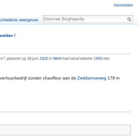
Aanmelden
Zoeken
chiedenis weergeven
 melden !
''', geboren op 28 juni
1920
in
Wehl
had vanaf oktober
1956
een
overhuurbedrijf zonder chauffeur aan de
Zeddamseweg
178 in