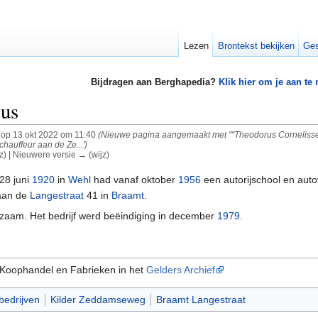
Lezen
Brontekst bekijken
Ges
Bijdragen aan Berghapedia?
Klik hier om je aan te
rus
op 13 okt 2022 om 11:40
(Nieuwe pagina aangemaakt met ''''Theodorus Cornelissen
hauffeur aan de Ze...')
z) | Nieuwere versie → (wijz)
28 juni
1920
in
Wehl
had vanaf oktober
1956
een autorijschool en aut
 aan de
Langestraat
41 in
Braamt
.
rkzaam. Het bedrijf werd beëindiging in december
1979
.
 Koophandel en Fabrieken in het
Gelders Archief
bedrijven
Kilder Zeddamseweg
Braamt Langestraat