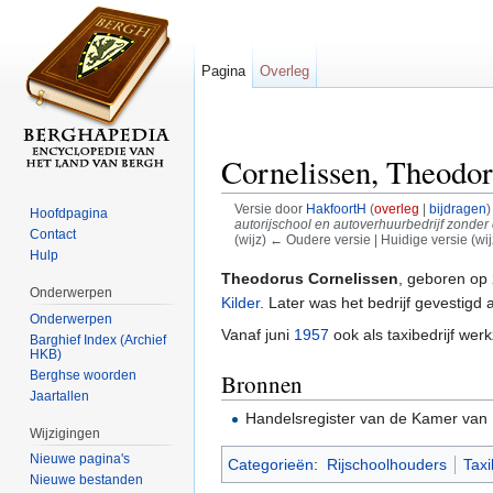
Pagina
Overleg
Cornelissen, Theodo
Versie door
HakfoortH
(
overleg
|
bijdragen
)
Hoofdpagina
autorijschool en autoverhuurbedrijf zonder c
Contact
(wijz) ← Oudere versie | Huidige versie (wij
Hulp
Ga naar:
navigatie
,
zoeken
Theodorus Cornelissen
, geboren op 
Onderwerpen
Kilder
. Later was het bedrijf gevestigd
Onderwerpen
Vanaf juni
1957
ook als taxibedrijf we
Barghief Index (Archief
HKB)
Berghse woorden
Bronnen
Jaartallen
Handelsregister van de Kamer van
Wijzigingen
Nieuwe pagina's
Categorieën
:
Rijschoolhouders
Taxi
Nieuwe bestanden