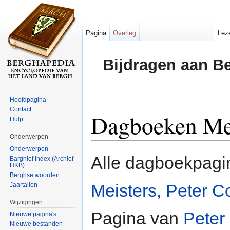
Pagina
Overleg
Lez
Bijdragen aan B
Hoofdpagina
Contact
Dagboeken Mei
Hulp
Onderwerpen
Ga naar:
navigatie
,
zoeken
Onderwerpen
Alle dagboekpagi
Barghief Index (Archief
HKB)
Berghse woorden
Meisters, Peter C
Jaartallen
Wijzigingen
Pagina van
Peter
Nieuwe pagina's
Nieuwe bestanden