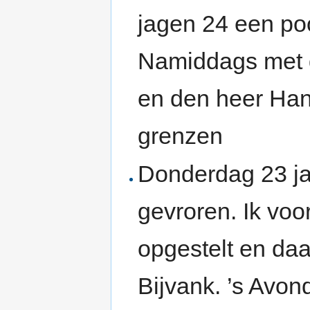
jagen 24 een poo
Namiddags met 
en den heer Han
grenzen
Donderdag 23 ja
gevroren. Ik vo
opgestelt en daa
Bijvank. ’s Avon