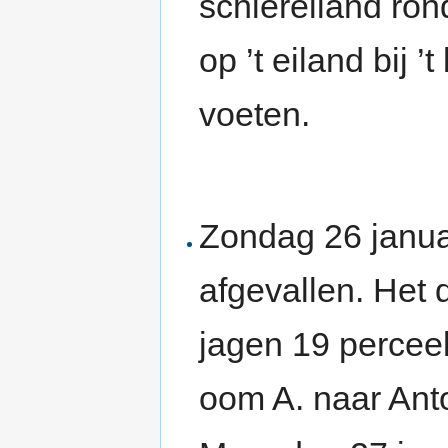
schiereiland ron
op ’t eiland bij 
voeten.
Zondag 26 januar
afgevallen. Het 
jagen 19 percee
oom A. naar Ant