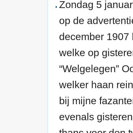
Zondag 5 januari
op de advertentie
december 1907 
welke op gistere
“Welgelegen” Oo
welker haan rei
bij mijne fazant
evenals gistere
thans voor den t