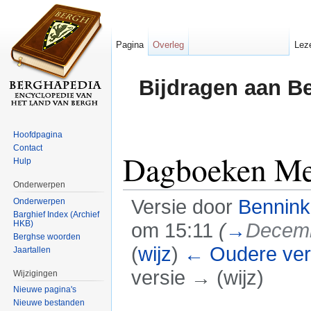
Pagina
Overleg
Lez
Bijdragen aan B
Hoofdpagina
Contact
Dagboeken Mei
Hulp
Onderwerpen
Versie door
Bennin
Onderwerpen
Barghief Index (Archief
HKB)
om 15:11
(
→
Decem
Berghse woorden
(
wijz
)
← Oudere ver
Jaartallen
versie → (wijz)
Wijzigingen
Nieuwe pagina's
Ga naar:
navigatie
,
zoeken
Nieuwe bestanden