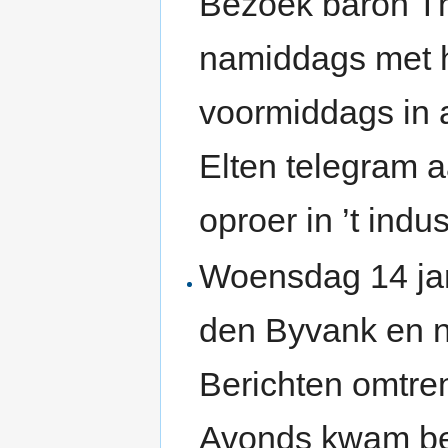
Bezoek baron T
namiddags met 
voormiddags in a
Elten telegram 
oproer in ’t indu
Woensdag 14 jan
den Byvank en n
Berichten omtre
Avonds kwam ber