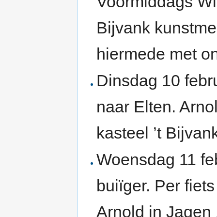
Voormiddags Wil
Bijvank kunstme
hiermede met on
Dinsdag 10 febru
naar Elten. Arno
kasteel ’t Bijva
Woensdag 11 febr
buiïger. Per fie
Arnold in Jagen