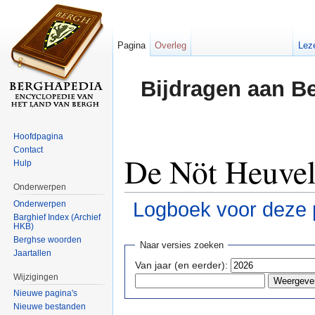
Pagina
Overleg
Lez
Bijdragen aan B
Hoofdpagina
Contact
De Nöt Heuveli
Hulp
Onderwerpen
Logboek voor deze 
Onderwerpen
Barghief Index (Archief
HKB)
Ga naar:
navigatie
,
zoeken
Berghse woorden
Naar versies zoeken
Jaartallen
Van jaar (en eerder):
Wijzigingen
Nieuwe pagina's
Nieuwe bestanden