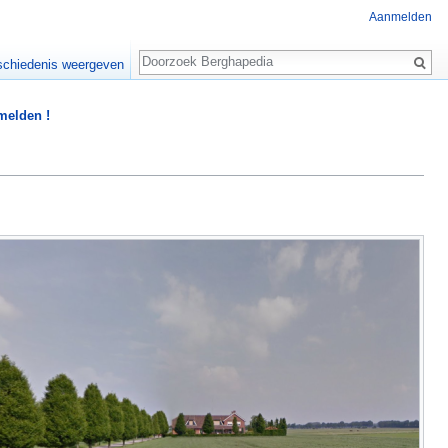
Aanmelden
Zoeken
chiedenis weergeven
 melden !