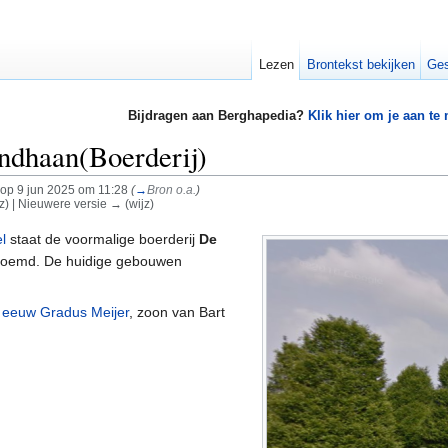
Lezen
Brontekst bekijken
Ges
Bijdragen aan Berghapedia?
Klik hier om je aan te
dhaan(Boerderij)
op 9 jun 2025 om 11:28
(
→
Bron o.a.
)
jz) | Nieuwere versie → (wijz)
l
staat de voormalige boerderij
De
oemd. De huidige gebouwen
 eeuw
Gradus Meijer
, zoon van Bart