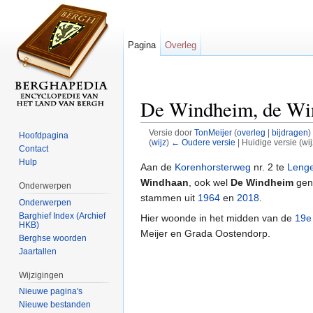
Pagina
Overleg
De Windheim, de Win
Versie door
TonMeijer
(
overleg
|
bijdragen
)
Hoofdpagina
(
wijz
)
← Oudere versie
| Huidige versie (wi
Contact
Ga naar:
navigatie
,
zoeken
Hulp
Aan de
Korenhorsterweg
nr. 2 te
Lenge
Windhaan
, ook wel
De Windheim
gen
Onderwerpen
stammen uit
1964
en
2018
.
Onderwerpen
Barghief Index (Archief
Hier woonde in het midden van de
19e
HKB)
Meijer en Grada Oostendorp.
Berghse woorden
Jaartallen
Wijzigingen
Nieuwe pagina's
Nieuwe bestanden