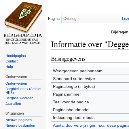
Pagina
Overleg
Lez
Bijdragen
Informatie over "Degge
Ga naar:
navigatie
,
zoeken
Hoofdpagina
Basisgegevens
Contact
Hulp
Weergegeven paginanaam
Onderwerpen
Standaard sorteerwijze
Onderwerpen
Paginalengte (in bytes)
Barghief Index (Archief
HKB)
Paginanummer
Berghse woorden
Taal voor de pagina
Jaartallen
Paginainhoudmodel
Wijzigingen
Indexering door robots
Nieuwe pagina's
Aantal doorverwijzingen naar deze pagin
Nieuwe bestanden