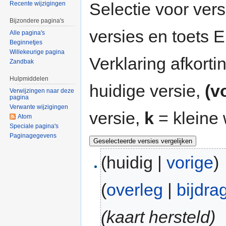
Selectie voor vers
Recente wijzigingen
Bijzondere pagina's
versies en toets
Alle pagina's
Beginnetjes
Willekeurige pagina
Verklaring afkort
Zandbak
Hulpmiddelen
huidige versie,
(v
Verwijzingen naar deze
pagina
Verwante wijzigingen
versie,
k
= kleine 
Atom
Speciale pagina's
Paginagegevens
(huidig |
vorige
)
(
overleg
|
bijdra
(kaart hersteld)