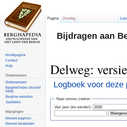
Pagina
Overleg
Lez
Bijdragen aan B
Hoofdpagina
Contact
Delweg: versi
Hulp
Onderwerpen
Logboek voor deze 
Onderwerpen
Barghief Index (Archief
HKB)
Ga naar:
navigatie
,
zoeken
Berghse woorden
Naar versies zoeken
Jaartallen
Van jaar (en eerder):
Wijzigingen
Nieuwe pagina's
Nieuwe bestanden