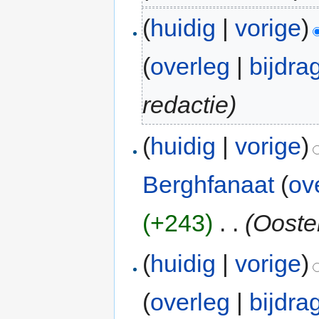
(
huidig
|
vorige
)
(
overleg
|
bijdra
redactie)
(
huidig
|
vorige
)
Berghfanaat
(
ov
(+243)
‎
. .
(Ooste
(
huidig
|
vorige
)
(
overleg
|
bijdra