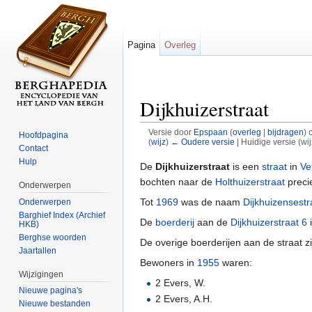
Pagina
Overleg
Dijkhuizerstraat
Versie door
Epspaan
(
overleg
|
bijdragen
)
o
Hoofdpagina
(
wijz
)
← Oudere versie
| Huidige versie (wi
Contact
Ga naar:
navigatie
,
zoeken
Hulp
De
Dijkhuizerstraat
is een
straat
in
Ve
bochten naar de
Holthuizerstraat
preci
Onderwerpen
Tot
1969
was de naam
Dijkhuizensestr
Onderwerpen
Barghief Index (Archief
De
boerderij
aan de
Dijkhuizerstraat 6
HKB)
Berghse woorden
De overige boerderijen aan de straat 
Jaartallen
Bewoners in
1955
waren:
Wijzigingen
2 Evers, W.
Nieuwe pagina's
2 Evers, A.H.
Nieuwe bestanden