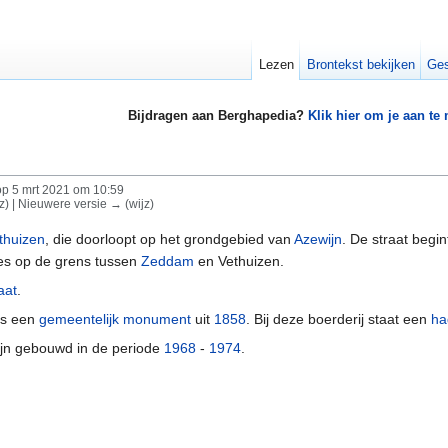
Lezen
Brontekst bekijken
Ges
Bijdragen aan Berghapedia?
Klik hier om je aan te
p 5 mrt 2021 om 10:59
jz) | Nieuwere versie → (wijz)
thuizen
, die doorloopt op het grondgebied van
Azewijn
. De straat begi
es op de grens tussen
Zeddam
en Vethuizen.
aat
.
is een
gemeentelijk monument
uit
1858
. Bij deze boerderij staat een
ha
zijn gebouwd in de periode
1968
-
1974
.