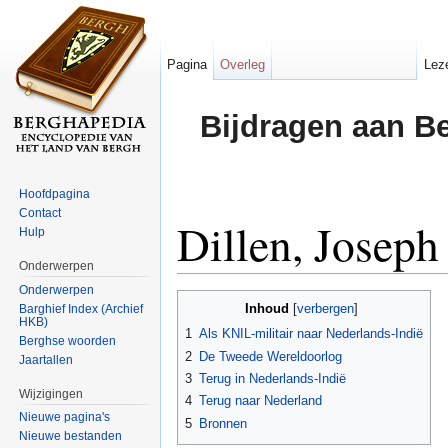
Pagina
Overleg
Lez
Bijdragen aan B
Hoofdpagina
Contact
Dillen, Joseph
Hulp
Onderwerpen
Ga naar:
navigatie
,
zoeken
Onderwerpen
Inhoud
Barghief Index (Archief
[
verbergen
]
HKB)
1
Als KNIL-militair naar Nederlands-Indië
Berghse woorden
2
De Tweede Wereldoorlog
Jaartallen
3
Terug in Nederlands-Indië
Wijzigingen
4
Terug naar Nederland
Nieuwe pagina's
5
Bronnen
Nieuwe bestanden