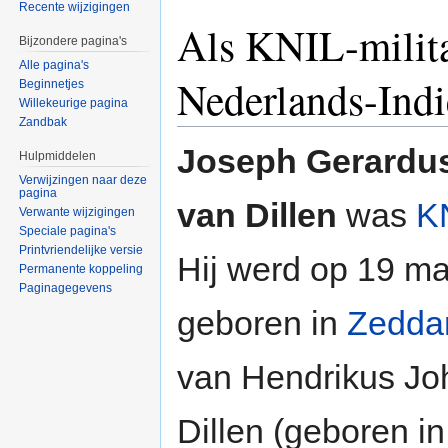
Recente wijzigingen
Als KNIL-milita
Bijzondere pagina's
Alle pagina's
Nederlands-Indi
Beginnetjes
Willekeurige pagina
Zandbak
Joseph Gerardus
Hulpmiddelen
Verwijzingen naar deze
pagina
van Dillen
was
KN
Verwante wijzigingen
Speciale pagina's
Printvriendelijke versie
Hij werd op 19 m
Permanente koppeling
Paginagegevens
geboren in
Zedd
van Hendrikus Jo
Dillen (geboren i