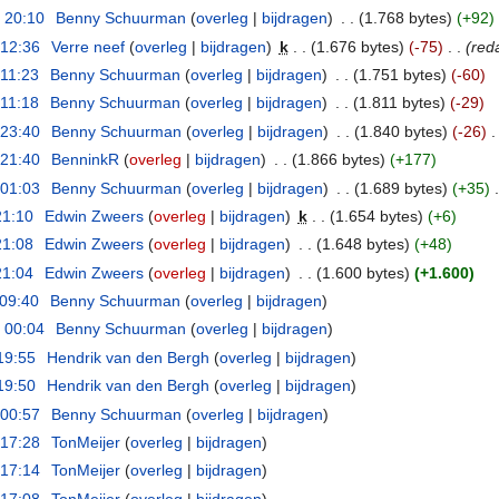
 20:10
‎
Benny Schuurman
(
overleg
|
bijdragen
)
‎
. .
(1.768 bytes)
(+92)
 12:36
‎
Verre neef
(
overleg
|
bijdragen
)
‎
k
. .
(1.676 bytes)
(-75)
‎
. .
(reda
 11:23
‎
Benny Schuurman
(
overleg
|
bijdragen
)
‎
. .
(1.751 bytes)
(-60)
 11:18
‎
Benny Schuurman
(
overleg
|
bijdragen
)
‎
. .
(1.811 bytes)
(-29)
 23:40
‎
Benny Schuurman
(
overleg
|
bijdragen
)
‎
. .
(1.840 bytes)
(-26)
‎
.
 21:40
‎
BenninkR
(
overleg
|
bijdragen
)
‎
. .
(1.866 bytes)
(+177)
 01:03
‎
Benny Schuurman
(
overleg
|
bijdragen
)
‎
. .
(1.689 bytes)
(+35)
‎
.
21:10
‎
Edwin Zweers
(
overleg
|
bijdragen
)
‎
k
. .
(1.654 bytes)
(+6)
21:08
‎
Edwin Zweers
(
overleg
|
bijdragen
)
‎
. .
(1.648 bytes)
(+48)
21:04
‎
Edwin Zweers
(
overleg
|
bijdragen
)
‎
. .
(1.600 bytes)
(+1.600)
 09:40
‎
Benny Schuurman
(
overleg
|
bijdragen
)
 00:04
‎
Benny Schuurman
(
overleg
|
bijdragen
)
19:55
‎
Hendrik van den Bergh
(
overleg
|
bijdragen
)
19:50
‎
Hendrik van den Bergh
(
overleg
|
bijdragen
)
 00:57
‎
Benny Schuurman
(
overleg
|
bijdragen
)
 17:28
‎
TonMeijer
(
overleg
|
bijdragen
)
 17:14
‎
TonMeijer
(
overleg
|
bijdragen
)
 17:08
‎
TonMeijer
(
overleg
|
bijdragen
)