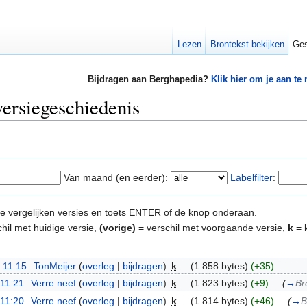
Lezen
Brontekst bekijken
Ges
Bijdragen aan Berghapedia?
Klik hier om je aan te
ersiegeschiedenis
Van maand (en eerder):
Labelfilter
:
e te vergelijken versies en toets ENTER of de knop onderaan.
hil met huidige versie,
(vorige)
= verschil met voorgaande versie,
k
= k
 11:15
‎
TonMeijer
(
overleg
|
bijdragen
)
‎
k
. .
(1.858 bytes)
(+35)
 11:21
‎
Verre neef
(
overleg
|
bijdragen
)
‎
k
. .
(1.823 bytes)
(+9)
‎
. .
(
→
Br
 11:20
‎
Verre neef
(
overleg
|
bijdragen
)
‎
k
. .
(1.814 bytes)
(+46)
‎
. .
(
→
B