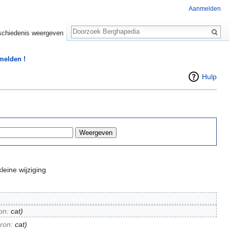
Aanmelden
Zoeken
chiedenis weergeven
 melden !
Hulp
leine wijziging
on:
cat
)
ron:
cat
)