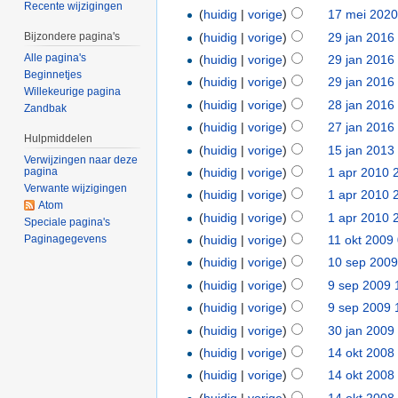
Recente wijzigingen
(
huidig
|
vorige
)
17 mei 2020
(
huidig
|
vorige
)
29 jan 2016
Bijzondere pagina's
Alle pagina's
(
huidig
|
vorige
)
29 jan 2016
Beginnetjes
(
huidig
|
vorige
)
29 jan 2016
Willekeurige pagina
(
huidig
|
vorige
)
28 jan 2016
Zandbak
(
huidig
|
vorige
)
27 jan 2016
Hulpmiddelen
(
huidig
|
vorige
)
15 jan 2013
Verwijzingen naar deze
(
huidig
|
vorige
)
1 apr 2010 
pagina
Verwante wijzigingen
(
huidig
|
vorige
)
1 apr 2010 
Atom
(
huidig
|
vorige
)
1 apr 2010 
Speciale pagina's
Paginagegevens
(
huidig
|
vorige
)
11 okt 2009
(
huidig
|
vorige
)
10 sep 2009
(
huidig
|
vorige
)
9 sep 2009 
(
huidig
|
vorige
)
9 sep 2009 
(
huidig
|
vorige
)
30 jan 2009
(
huidig
|
vorige
)
14 okt 2008
(
huidig
|
vorige
)
14 okt 2008
(
huidig
|
vorige
)
14 okt 2008