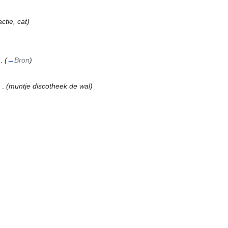
ctie, cat)
 .
(
→
Bron
)
 .
(muntje discotheek de wal)