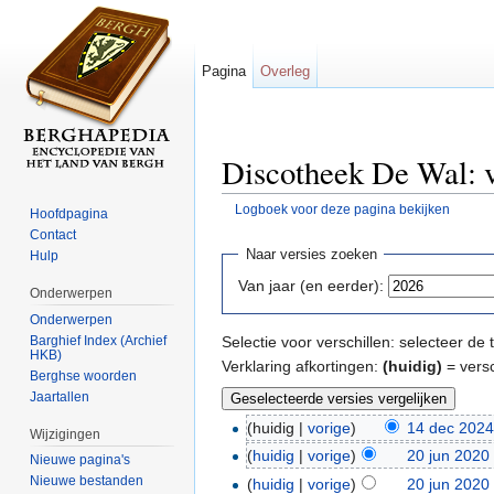
Pagina
Overleg
Discotheek De Wal: v
Logboek voor deze pagina bekijken
Hoofdpagina
Ga naar:
navigatie
,
zoeken
Contact
Naar versies zoeken
Hulp
Van jaar (en eerder):
Onderwerpen
Onderwerpen
Barghief Index (Archief
Selectie voor verschillen: selecteer d
HKB)
Verklaring afkortingen:
(huidig)
= versc
Berghse woorden
Jaartallen
(huidig |
vorige
)
14 dec 2024
Wijzigingen
(
huidig
|
vorige
)
20 jun 2020
Nieuwe pagina's
Nieuwe bestanden
(
huidig
|
vorige
)
20 jun 2020