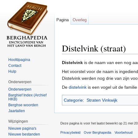
Pagina
Overleg
Distelvink (straat)
Ga naar:
navigatie
,
zoeken
Hoofdpagina
Distelvink
is de naam van een nog aa
Contact
Het voorstel voor de naam is ingediend
Hulp
Distelvink werden nog drie van zijn vo
Onderwerpen
De
distelvink
is een vogel uit de familie
Onderwerpen
Barghief Index (Archief
HKB)
Categorie
:
Straten Vinkwijk
Berghse woorden
Jaartallen
Wijzigingen
Deze pagina is voor het laatst bewerkt op 21 mei 2
Nieuwe pagina's
Privacybeleid
Over Berghapedia
Voorbehoud
Nieuwe bestanden