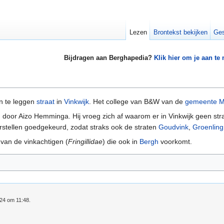
Lezen
Brontekst bekijken
Ges
Bijdragen aan Berghapedia?
Klik hier om je aan te
n te leggen
straat
in
Vinkwijk
. Het college van B&W van de
gemeente M
 door Aizo Hemminga. Hij vroeg zich af waarom er in Vinkwijk geen stra
orstellen goedgekeurd, zodat straks ook de straten
Goudvink
,
Groenling
 van de vinkachtigen (
Fringillidae
) die ook in
Bergh
voorkomt.
024 om 11:48.