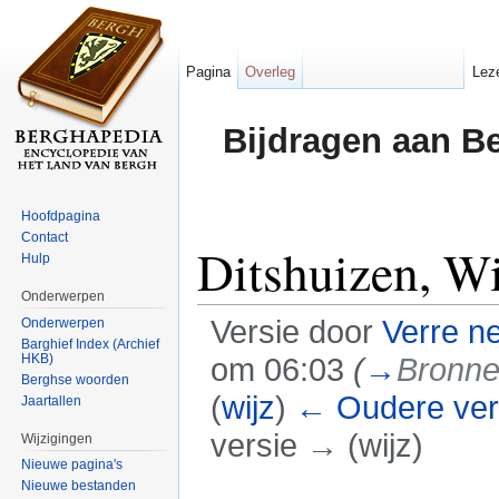
Pagina
Overleg
Lez
Bijdragen aan B
Hoofdpagina
Contact
Ditshuizen, W
Hulp
Onderwerpen
Versie door
Verre n
Onderwerpen
Barghief Index (Archief
HKB)
om 06:03
(
→
Bronn
Berghse woorden
(
wijz
)
← Oudere ver
Jaartallen
versie → (wijz)
Wijzigingen
Nieuwe pagina's
Ga naar:
navigatie
,
zoeken
Nieuwe bestanden