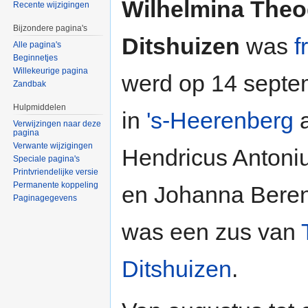
Wilhelmina Theo
Recente wijzigingen
Bijzondere pagina's
Ditshuizen
was
f
Alle pagina's
Beginnetjes
Willekeurige pagina
werd op 14 sept
Zandbak
Hulpmiddelen
in
's-Heerenberg
a
Verwijzingen naar deze
pagina
Verwante wijzigingen
Hendricus Antoni
Speciale pagina's
Printvriendelijke versie
Permanente koppeling
en Johanna Berend
Paginagegevens
was een zus van
Ditshuizen
.