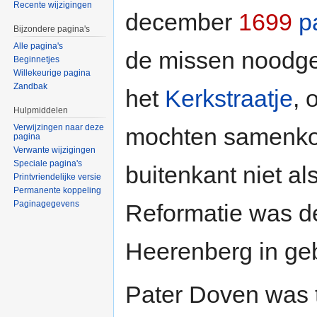
Recente wijzigingen
december
1699
p
Bijzondere pagina's
Alle pagina's
de missen noodg
Beginnetjes
Willekeurige pagina
Zandbak
het
Kerkstraatje
, 
Hulpmiddelen
Verwijzingen naar deze
mochten samenko
pagina
Verwante wijzigingen
Speciale pagina's
buitenkant niet a
Printvriendelijke versie
Permanente koppeling
Paginagegevens
Reformatie was d
Heerenberg in geb
Pater Doven was 