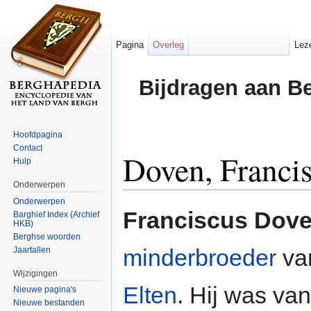
Pagina
Overleg
Lez
Bijdragen aan B
Hoofdpagina
Contact
Doven, Franci
Hulp
Onderwerpen
Ga naar:
navigatie
,
zoeken
Onderwerpen
Franciscus Dov
Barghief Index (Archief
HKB)
Berghse woorden
minderbroeder
va
Jaartallen
Wijzigingen
Elten
. Hij was va
Nieuwe pagina's
Nieuwe bestanden