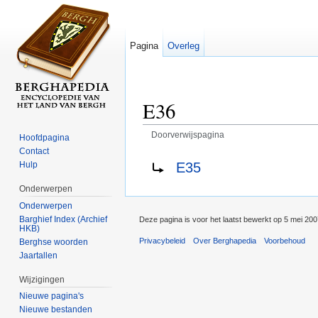
Pagina
Overleg
E36
Doorverwijspagina
Hoofdpagina
Ga naar:
navigatie
,
zoeken
Contact
Doorverwijzing naar:
E35
Hulp
Onderwerpen
Onderwerpen
Barghief Index (Archief
Deze pagina is voor het laatst bewerkt op 5 mei 20
HKB)
Privacybeleid
Over Berghapedia
Voorbehoud
Berghse woorden
Jaartallen
Wijzigingen
Nieuwe pagina's
Nieuwe bestanden