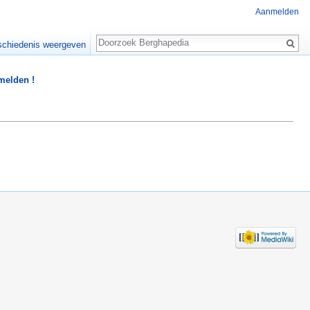
Aanmelden
Zoeken
chiedenis weergeven
 melden !