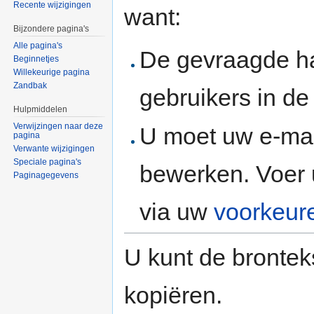
Recente wijzigingen
want:
Bijzondere pagina's
Alle pagina's
De gevraagde h
Beginnetjes
Willekeurige pagina
Zandbak
gebruikers in d
Hulpmiddelen
Verwijzingen naar deze
U moet uw e-mai
pagina
Verwante wijzigingen
Speciale pagina's
bewerken. Voer 
Paginagegevens
via uw
voorkeur
U kunt de brontek
kopiëren.