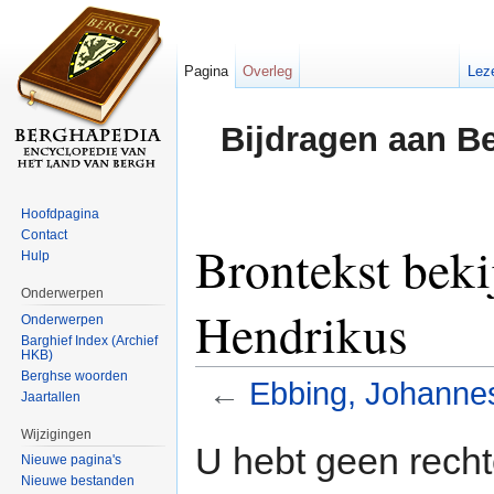
Pagina
Overleg
Lez
Bijdragen aan B
Hoofdpagina
Contact
Brontekst beki
Hulp
Onderwerpen
Hendrikus
Onderwerpen
Barghief Index (Archief
HKB)
Berghse woorden
←
Ebbing, Johanne
Jaartallen
Ga naar:
navigatie
,
zoeken
Wijzigingen
U hebt geen rech
Nieuwe pagina's
Nieuwe bestanden