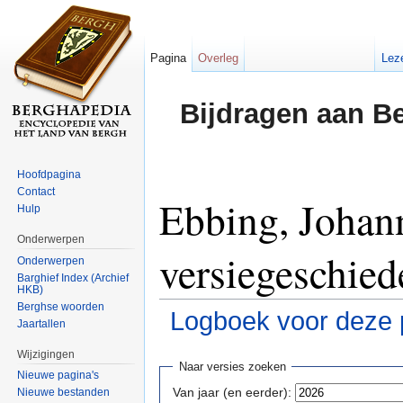
Pagina
Overleg
Lez
Bijdragen aan B
Hoofdpagina
Contact
Ebbing, Johan
Hulp
Onderwerpen
versiegeschied
Onderwerpen
Barghief Index (Archief
HKB)
Berghse woorden
Logboek voor deze 
Jaartallen
Ga naar:
navigatie
,
zoeken
Wijzigingen
Naar versies zoeken
Nieuwe pagina's
Van jaar (en eerder):
Nieuwe bestanden