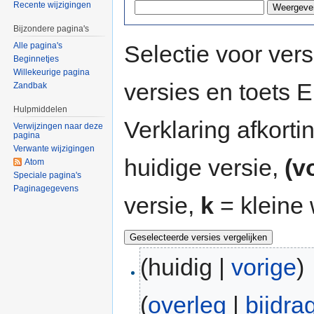
Recente wijzigingen
Bijzondere pagina's
Selectie voor vers
Alle pagina's
Beginnetjes
Willekeurige pagina
versies en toets
Zandbak
Hulpmiddelen
Verklaring afkort
Verwijzingen naar deze
pagina
Verwante wijzigingen
huidige versie,
(v
Atom
Speciale pagina's
Paginagegevens
versie,
k
= kleine 
(huidig |
vorige
)
(
overleg
|
bijdra