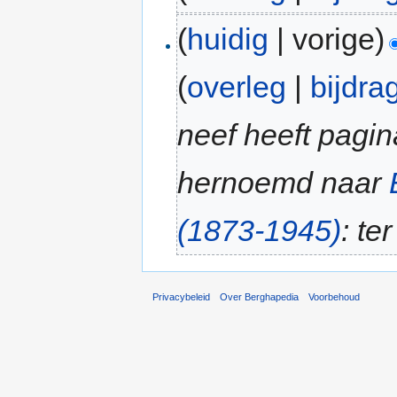
(
huidig
| vorige)
(
overleg
|
bijdra
neef heeft pagi
hernoemd naar
(1873-1945)
: te
Privacybeleid
Over Berghapedia
Voorbehoud