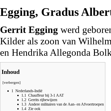
Egging, Gradus Alber
Gerrit Egging
werd geboren
Kilder
als zoon van Wilhel
en Hendrika Allegonda Bolk
Inhoud
[
verbergen
]
1
Nederlands-Indië
1.1
Chauffeur bij 3-1 AAT
1.2
Gerrits rijbewijzen
1.3
Andere militairen van de Aan- en Afvoertroepen
1.4
Zie ook