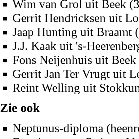
Wim van Grol
uit
Beek
(3
Gerrit Hendricksen
uit Lo
Jaap Hunting
uit Braamt 
J.J. Kaak
uit
's-Heerenber
Fons Neijenhuis
uit Beek
Gerrit Jan Ter Vrugt
uit
L
Reint Welling
uit Stokku
Zie ook
Neptunus-diploma
(heenr