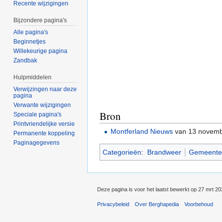
Recente wijzigingen
Bijzondere pagina's
Alle pagina's
Beginnetjes
Willekeurige pagina
Zandbak
Hulpmiddelen
Verwijzingen naar deze
pagina
Verwante wijzigingen
Bron
Speciale pagina's
Printvriendelijke versie
Montferland Nieuws
van 13 novemb
Permanente koppeling
Paginagegevens
Categorieën
:
Brandweer
Gemeente
Deze pagina is voor het laatst bewerkt op 27 mrt 2
Privacybeleid
Over Berghapedia
Voorbehoud