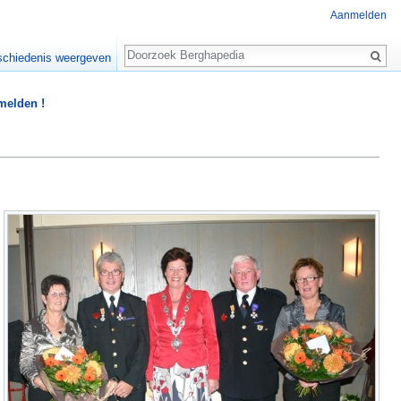
Aanmelden
Zoeken
chiedenis weergeven
 melden !