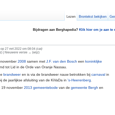
Lezen
Brontekst bekijken
Ges
Bijdragen aan Berghapedia?
Klik hier om je aan te
op 27 mrt 2022 om 08:04
(cat)
jz) | Nieuwere versie → (wijz)
1 november
2008
samen met
J.F. van den Bosch
een
koninklijke
d tot Lid in de Orde van Oranje Nassau.
ige
brandweer
en is via de brandweer nauw betrokken bij
carnaval
in
bij de jaarlijkse afsluiting van de KiVaDa in
's-Heerenberg
.
op 19 november
2013
gemeentebode
van de
gemeente Bergh
en