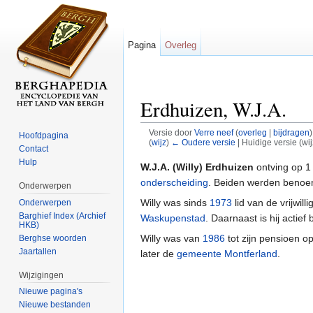
Pagina
Overleg
Erdhuizen, W.J.A.
Versie door
Verre neef
(
overleg
|
bijdragen
)
Hoofdpagina
(
wijz
)
← Oudere versie
| Huidige versie (wi
Contact
Ga naar:
navigatie
,
zoeken
Hulp
W.J.A. (Willy) Erdhuizen
ontving op 
onderscheiding
. Beiden werden benoem
Onderwerpen
Willy was sinds
1973
lid van de vrijwill
Onderwerpen
Barghief Index (Archief
Waskupenstad
. Daarnaast is hij actief 
HKB)
Willy was van
1986
tot zijn pensioen 
Berghse woorden
Jaartallen
later de
gemeente Montferland
.
Wijzigingen
Nieuwe pagina's
Nieuwe bestanden