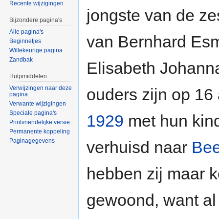
Recente wijzigingen
jongste van de ze
Bijzondere pagina's
Alle pagina's
van Bernhard Es
Beginnetjes
Willekeurige pagina
Zandbak
Elisabeth Johanna
Hulpmiddelen
Verwijzingen naar deze
ouders zijn op 16
pagina
Verwante wijzigingen
Speciale pagina's
1929
met hun kin
Printvriendelijke versie
Permanente koppeling
Paginagegevens
verhuisd naar
Be
hebben zij maar k
gewoond, want al