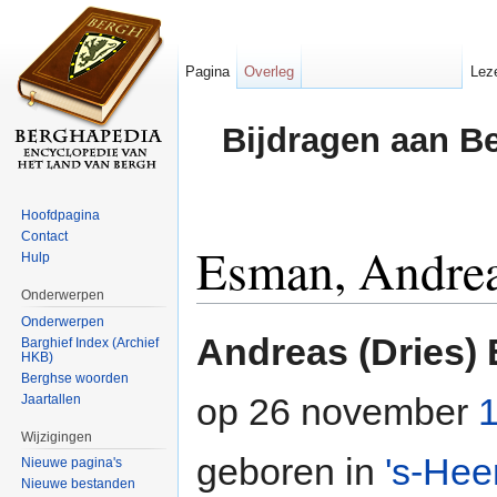
Pagina
Overleg
Lez
Bijdragen aan B
Hoofdpagina
Contact
Esman, Andre
Hulp
Onderwerpen
Ga naar:
navigatie
,
zoeken
Onderwerpen
Andreas (Dries)
Barghief Index (Archief
HKB)
Berghse woorden
op 26 november
Jaartallen
Wijzigingen
geboren in
's-Hee
Nieuwe pagina's
Nieuwe bestanden