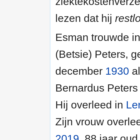
ziektekostenverze
lezen dat hij
restl
Esman trouwde i
(Betsie) Peters, 
december
1930
al
Bernardus Peters
Hij overleed in
Le
Zijn vrouw overle
2019
, 88 jaar oud