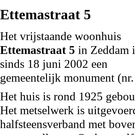
Ettemastraat 5
Het vrijstaande
woonhuis
Ettemastraat
5
in
Zeddam
i
sinds 18 juni
2002
een
gemeentelijk monument
(nr.
Het huis is rond
1925
gebou
Het metselwerk is uitgevoer
halfsteensverband
met bove