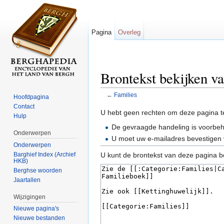
Pagina
Overleg
Brontekst bekijken v
←
Families
Hoofdpagina
Ga naar:
navigatie
,
zoeken
Contact
U hebt geen rechten om deze pagina t
Hulp
De gevraagde handeling is voorbe
Onderwerpen
U moet uw e-mailadres bevestigen 
Onderwerpen
Barghief Index (Archief
U kunt de brontekst van deze pagina b
HKB)
Berghse woorden
Jaartallen
Wijzigingen
Nieuwe pagina's
Nieuwe bestanden