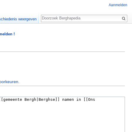
Aanmelden
Zoeken
chiedenis weergeven
 melden !
oorkeuren
.