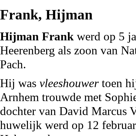
Frank, Hijman
Hijman Frank
werd op 5 j
Heerenberg
als zoon van
Na
Pach
.
Hij was
vleeshouwer
toen hi
Arnhem
trouwde met Sophie
dochter van David Marcus Vo
huwelijk werd op 12 februa