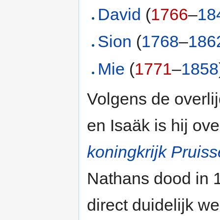
David
(
1766
–
18
Sion
(
1768
–
186
Mie
(
1771
–
1858
Volgens de overli
en Isaäk is hij ov
koningkrijk Pruis
Nathans dood in 1
direct duidelijk w