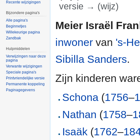
Recente wijzigingen
versie → (wijz)
Bijzondere pagina's
Ga naar:
navigatie
,
zoeken
Alle pagina's
Meier Israël Fra
Beginnetjes
Willekeurige pagina
Zandbak
inwoner
van
's-H
Hulpmiddelen
Sibilla Sanders
.
Verwijzingen naar deze
pagina
Verwante wijzigingen
Speciale pagina's
Zijn kinderen war
Printvriendelijke versie
Permanente koppeling
Paginagegevens
Schona
(
1756
–
Nathan
(
1758
–
1
Isaäk
(
1762
–
18