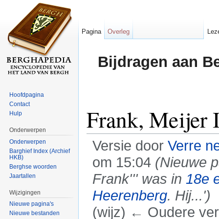
Pagina
Overleg
Lez
Bijdragen aan B
Hoofdpagina
Contact
Frank, Meijer I
Hulp
Onderwerpen
Versie door
Verre n
Onderwerpen
Barghief Index (Archief
HKB)
om 15:04
(Nieuwe p
Berghse woorden
Frank''' was in
18e 
Jaartallen
Heerenberg
. Hij...')
Wijzigingen
Nieuwe pagina's
(wijz) ← Oudere vers
Nieuwe bestanden