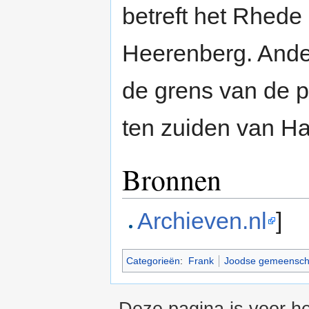
betreft het Rhede b
Heerenberg. Ande
de grens van de 
ten zuiden van H
Bronnen
Archieven.nl
]
Categorieën
:
Frank
Joodse gemeenscha
Deze pagina is voor h