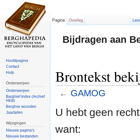
Pagina
Overleg
Lez
Bijdragen aan B
Hoofdpagina
Contact
Brontekst be
Hulp
Onderwerpen
←
GAMOG
Onderwerpen
Barghief Index (Archief
HKB)
Ga naar:
navigatie
,
zoeken
Berghse woorden
U hebt geen rech
Jaartallen
Wijzigingen
want:
Nieuwe pagina's
Nieuwe bestanden