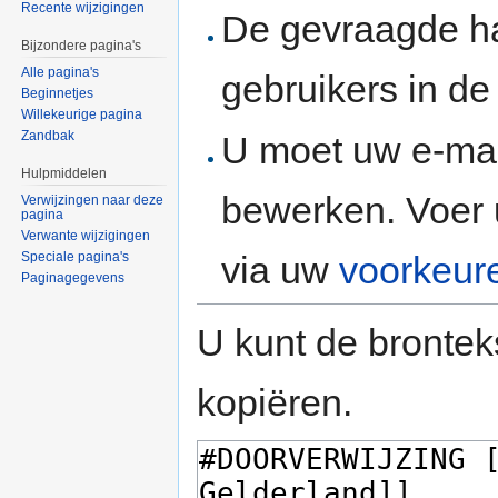
Recente wijzigingen
De gevraagde h
Bijzondere pagina's
Alle pagina's
gebruikers in d
Beginnetjes
Willekeurige pagina
Zandbak
U moet uw e-mai
Hulpmiddelen
bewerken. Voer 
Verwijzingen naar deze
pagina
Verwante wijzigingen
via uw
voorkeur
Speciale pagina's
Paginagegevens
U kunt de brontek
kopiëren.