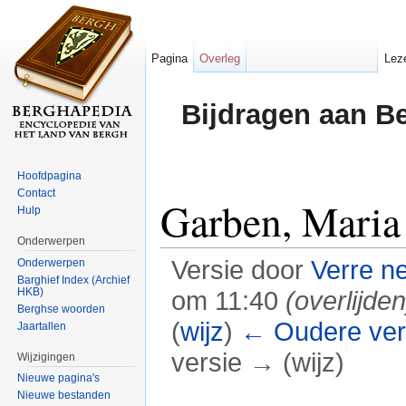
Pagina
Overleg
Lez
Bijdragen aan B
Hoofdpagina
Contact
Garben, Maria
Hulp
Onderwerpen
Versie door
Verre n
Onderwerpen
Barghief Index (Archief
HKB)
om 11:40
(overlijden
Berghse woorden
(
wijz
)
← Oudere ver
Jaartallen
versie → (wijz)
Wijzigingen
Nieuwe pagina's
Ga naar:
navigatie
,
zoeken
Nieuwe bestanden