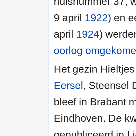
huisnummer 37, w
9 april
1922
) en e
april
1924
) werde
oorlog
omgekome
Het gezin Hieltje
Eersel
, Steensel 
bleef in Brabant m
Eindhoven. De kwa
gepubliceerd in L