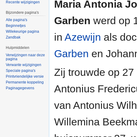
Maria Antonia J
Recente wijzigingen
Bijzondere pagina's
Garben
werd op 
Alle pagina's
Beginnetjes
Willekeurige pagina
in
Azewijn
als doc
Zandbak
Hulpmiddelen
Garben
en Johan
Verwijzingen naar deze
pagina
Verwante wijzigingen
Zij trouwde op 27 
Speciale pagina's
Printvriendelijke versie
Permanente koppeling
Antonius Frederic
Paginagegevens
van Antonius Wilh
Willemina Beekma