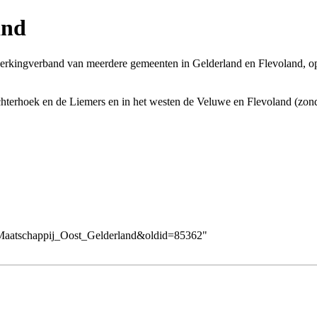
and
kingverband van meerdere gemeenten in
Gelderland
en Flevoland, o
hterhoek
en de
Liemers
en in het westen de Veluwe en Flevoland (zond
s_Maatschappij_Oost_Gelderland&oldid=85362
"