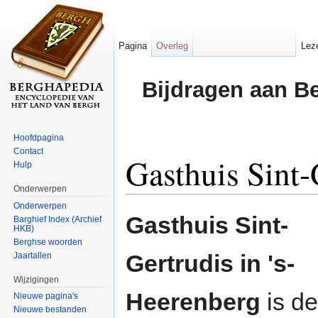
Pagina
Overleg
Lez
Bijdragen aan B
Hoofdpagina
Contact
Gasthuis Sint-
Hulp
Onderwerpen
Ga naar:
navigatie
,
zoeken
Onderwerpen
Gasthuis Sint-
Barghief Index (Archief
HKB)
Berghse woorden
Gertrudis in 's-
Jaartallen
Wijzigingen
Heerenberg
is de 
Nieuwe pagina's
Nieuwe bestanden