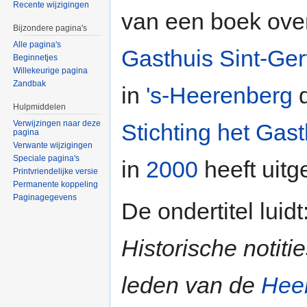
Recente wijzigingen
van een boek ove
Bijzondere pagina's
Alle pagina's
Gasthuis Sint-Ger
Beginnetjes
Willekeurige pagina
Zandbak
in
's-Heerenberg
d
Hulpmiddelen
Verwijzingen naar deze
Stichting het Gast
pagina
Verwante wijzigingen
Speciale pagina's
in
2000
heeft uitg
Printvriendelijke versie
Permanente koppeling
Paginagegevens
De ondertitel luidt
Historische notit
leden van de
Hee